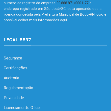
número de registro da empresa
39.868.871/0001-77
e
endereço registrado em São José/SC, está operando sob a
licença concedida pela Prefeitura Municipal de Bodó-RN, cujo é
possível colher mais informações
aqui
.
LEGAL BB97
Segurança
Certificações
Auditoria
Regulamentação
Privacidade
Licenciamento Oficial