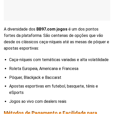
A diversidade dos
BB97.com jogos
é um dos pontos
fortes da plataforma. São centenas de opções que vão
desde os clássicos caça-níqueis até as mesas de pôquer e
apostas esportivas:
Caça-níqueis com temáticas variadas e alta volatilidade
Roleta Europeia, Americana e Francesa
Pôquer, Blackjack e Baccarat
Apostas esportivas em futebol, basquete, tênis e
eSports
Jogos ao vivo com dealers reais
Métodos de Pagamento e Facilidade para