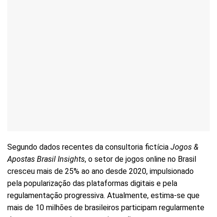
Segundo dados recentes da consultoria fictícia
Jogos &
Apostas Brasil Insights
, o setor de jogos online no Brasil
cresceu mais de 25% ao ano desde 2020, impulsionado
pela popularização das plataformas digitais e pela
regulamentação progressiva. Atualmente, estima-se que
mais de 10 milhões de brasileiros participam regularmente